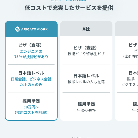
低コストで充実したサービスを提供
A社
ビザ
ビザ（査証）
ビザ（査証）
ビ
エンジニアの
技術ビザや留学生ビザ
（海外在
75%が技術ビザあり
日本
日本語レベル
日本語レベル
挨拶、
日常会話、ビジネス会話
挨拶レベルの人も在籍
ビジネス
以上の人のみ
採用単価
採用単価
採
50万円～
年収の40%
年
（採用コストを削減）