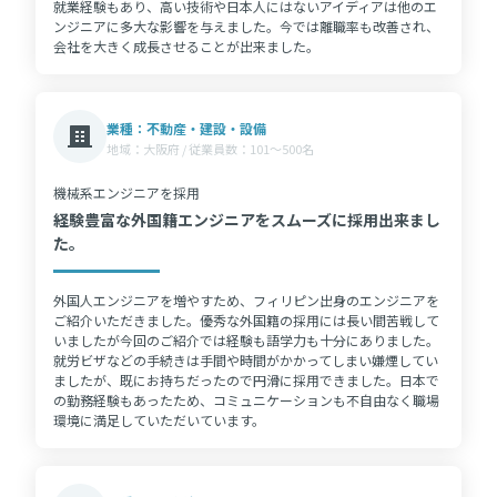
就業経験もあり、高い技術や日本人にはないアイディアは他のエ
ンジニアに多大な影響を与えました。今では離職率も改善され、
会社を大きく成長させることが出来ました。
業種：不動産・建設・設備
地域：大阪府 / 従業員数：101〜500名
機械系エンジニアを採用
経験豊富な外国籍エンジニアをスムーズに採用出来まし
た。
外国人エンジニアを増やすため、フィリピン出身のエンジニアを
ご紹介いただきました。優秀な外国籍の採用には長い間苦戦して
いましたが今回のご紹介では経験も語学力も十分にありました。
就労ビザなどの手続きは手間や時間がかかってしまい嫌煙してい
ましたが、既にお持ちだったので円滑に採用できました。日本で
の勤務経験もあったため、コミュニケーションも不自由なく職場
環境に満足していただいています。