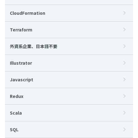
CloudFormation
Terraform
外資系企業、日本語不要
Illustrator
Javascript
Redux
Scala
SQL