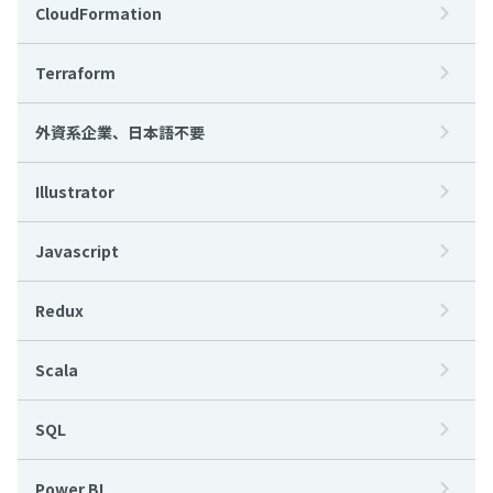
CloudFormation
Terraform
外資系企業、日本語不要
Illustrator
Javascript
Redux
Scala
SQL
Power BI