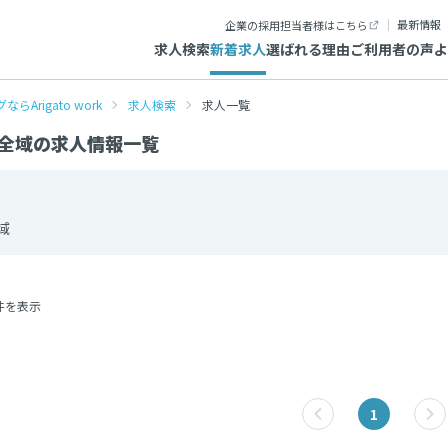
最新情報
企業の採用担当者様はこちら
求人検索
新着求人
選ばれる理由
ご利用者の声
よ
igato work
求人検索
求人一覧
全域の求人情報一覧
域
件を表示
1