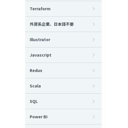
Terraform
外資系企業、日本語不要
Illustrator
Javascript
Redux
Scala
SQL
Power BI