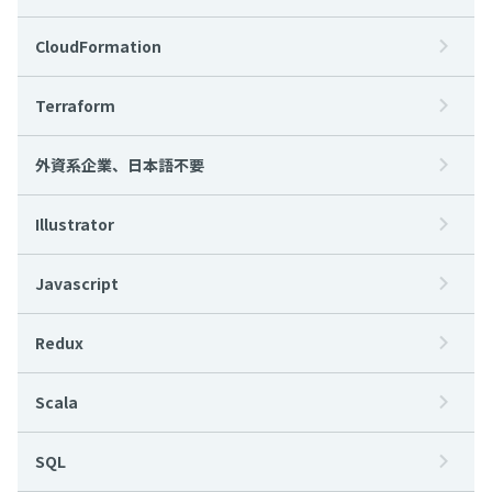
CloudFormation
Terraform
外資系企業、日本語不要
Illustrator
Javascript
Redux
Scala
SQL