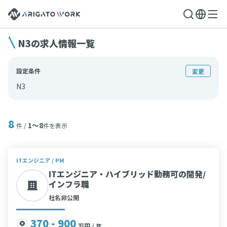
N3の求人情報一覧
設定条件
変更
N3
8
1〜8
件 /
件を表示
ITエンジニア / PM
ITエンジニア・ハイブリッド勤務可の開発/
インフラ職
社名非公開
370 - 900
万円 / 年