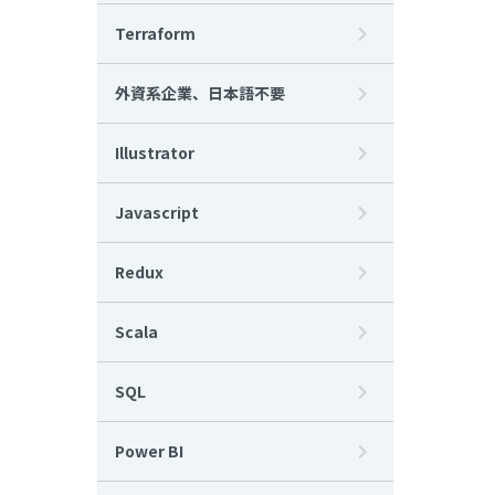
Terraform
外資系企業、日本語不要
Illustrator
Javascript
Redux
Scala
SQL
Power BI