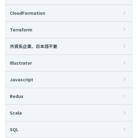
CloudFormation
Terraform
外資系企業、日本語不要
Illustrator
Javascript
Redux
Scala
SQL