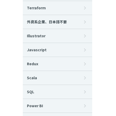
Terraform
外資系企業、日本語不要
Illustrator
Javascript
Redux
Scala
SQL
Power BI