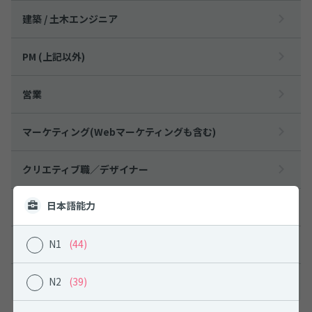
建築 / 土木エンジニア
PM (上記以外)
営業
マーケティング(Webマーケティングも含む)
クリエティブ職／デザイナー
日本語能力
カスタマーサポート
N1
(44)
通訳
N2
(39)
その他