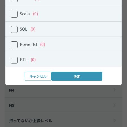
九州
Scala
(0)
日本語能力から探す
SQL
(0)
N1
Power BI
(0)
N2
ETL
(0)
N3
キャンセル
N4
N5
持ってないが上級レベル