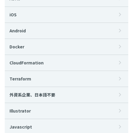
iOS
Android
Docker
CloudFormation
Terraform
外資系企業、日本語不要
Illustrator
Javascript