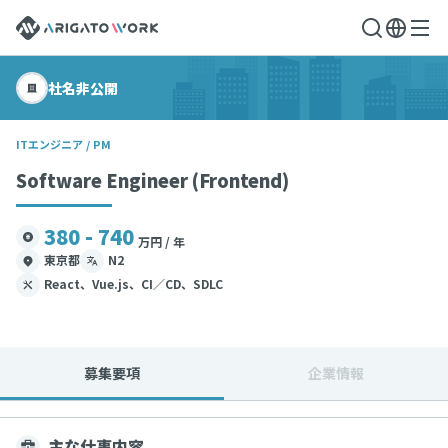
社名非公開
ITエンジニア / PM
Software Engineer (Frontend)
380 - 740
万円 / 年
東京都
N2
React、Vue.js、CI／CD、SDLC
募集要項
企業情報
主な仕事内容