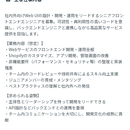
社内外向けWeb UIの設計・開発・運用をリードするシニアフロン
トエンドエンジニアを募集。可読性・再利用性の高いコードを意
識し、バックエンドエンジニアと連携しながら高品質なサービス
提供を目指します。
【業務内容（想定）】
・Webサービスのフロントエンド開発・運用全般
・Shopifyのカスタマイズ、アプリ開発、管理画面の改善
・非機能要件（パフォーマンス・セキュリティ等）の整理と実装
推進
・チーム内のコードレビューや技術共有によるスキル向上支援
・ジュニアメンバーの育成・メンタリング
・ベストプラクティスの理解と社内外への発信
【求められる姿勢】
・主体性とリーダーシップを持って開発をリードできる
・API設計などバックエンドとの連携を重視
・チーム内コミュニケーションを大切にし、開発文化の成熟に貢
献