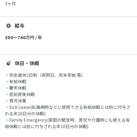
3ヶ月
給与
380〜740
万円 / 年
休日・休暇
・完全週休2日制（祝祭日、年末年始 等）
・有給休暇
・慶弔休暇
・産前産後休暇
・育児休業
・Sick Leave(私傷病時などに使用できる有給休暇とは別に付与さ
れる年10日分の休暇)
・Family Emergency(家庭の緊急時、育児や介護時にも使える有
給休暇とは別に付与される年10日分の休暇)