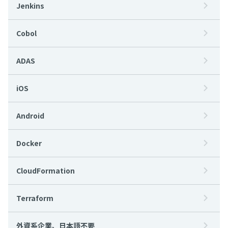
Jenkins
Cobol
ADAS
iOS
Android
Docker
CloudFormation
Terraform
外資系企業、日本語不要