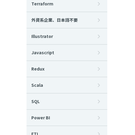
Terraform
外資系企業、日本語不要
Illustrator
Javascript
Redux
Scala
SQL
Power BI
ETL