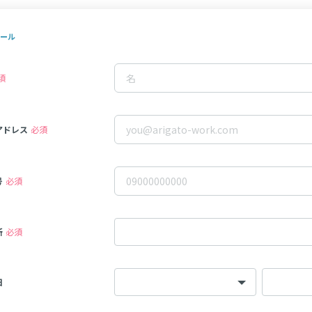
ール
須
アドレス
必須
号
必須
所
必須
日