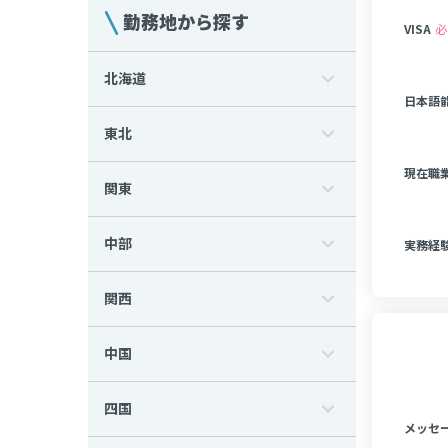
勤務地から探す
VISA
必
北海道
日本語能
東北
現在職
関東
中部
実務経
関西
中国
四国
メッセ