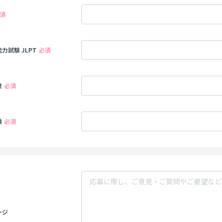
須
力試験 JLPT
必須
業
必須
験
必須
ージ