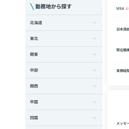
勤務地から探す
VISA
必
北海道
日本語能
東北
現在職
関東
中部
実務経
関西
中国
四国
メッセ