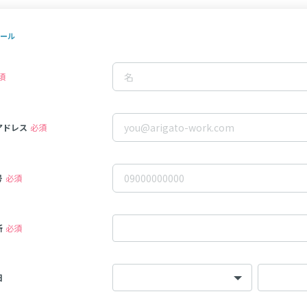
ール
須
アドレス
必須
号
必須
所
必須
日