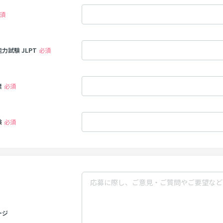
須
力試験 JLPT
必須
業
必須
験
必須
ージ