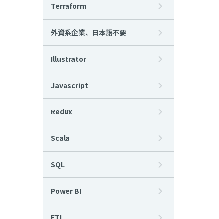
Terraform
外資系企業、日本語不要
Illustrator
Javascript
Redux
Scala
SQL
Power BI
ETL