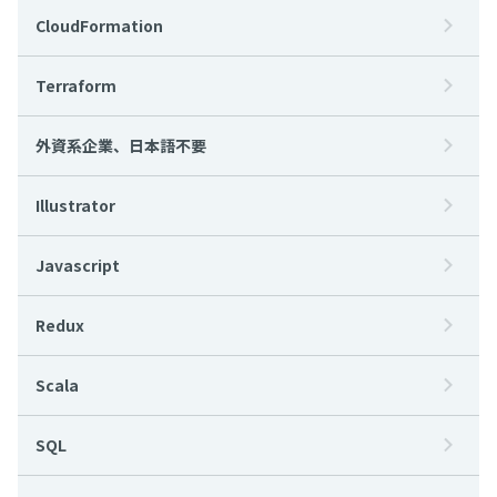
CloudFormation
Terraform
外資系企業、日本語不要
Illustrator
Javascript
Redux
Scala
SQL