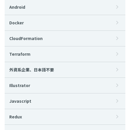
Android
Docker
CloudFormation
Terraform
外資系企業、日本語不要
Illustrator
Javascript
Redux