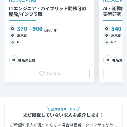
ITエンジニア / PM
ITエンジニア / 
ITエンジニア・ハイブリッド勤務可の
AI・画像解
開発/インフラ職
要素研究・
370 - 900
540 -
万円 / 年
東京都
東京都
N3
N2
社名非公開
社名非公
気になる
会員限定サービス
まだ掲載していない求人を紹介します！
ご希望の求人が見つからない場合は担当スタッフがあなたに