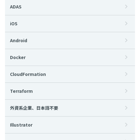
ADAS
iOS
Android
Docker
CloudFormation
Terraform
外資系企業、日本語不要
Illustrator